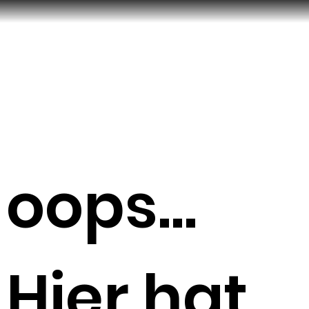
oops...
Hier hat