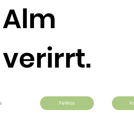
Alm
verirrt.
e
FeWos
K