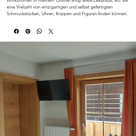
Willkommen in meinem Online-Shop www.Lexahaus, wo Sie 
eine Vielzahl von einzigartigen und selbst gefertigten 
Schmuckstücken, Uhren, Krippen und Figuren finden können. 
Besonders stolz bin ich auf meine Unikat Uhrenjeder Art, die 
mit viel Liebe zum Detail und handwerklichem Geschick 
hergestellt werden. Jede Uhr ist ein einzigartiges Kunstwerk 
und wird mit hochwertigen Materialien gefertigt, wie zum 
Beispiel Harz gegossener Schmuck und Schwämme. Wenn 
Sie auf der Suche nach einem besonderen Schmuckstück 
oder einer einzigartigen Uhr sind, die Sie nicht überall 
finden können, dann sollten Sie unbedingt meine Seite 
besuchen. Sie können die Unikate direkt in meinem Shop 
bestellen, und der Versand erfolgt innerhalb von zehn Tagen 
ab dem Zeitpunkt der Herstellung. Tauchen Sie ein in die 
Welt der Selbst gefertigten Schachen Unikate und finden Sie 
das perfekte Accessoire für sich selbst oder ein besonderes 
Geschenk für einen geliebten Menschen.