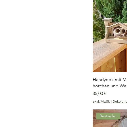
Handybox mit M
horchen und Wes
Preis
35,00 €
exkl. MwSt.
|
Deko un
Bestseller