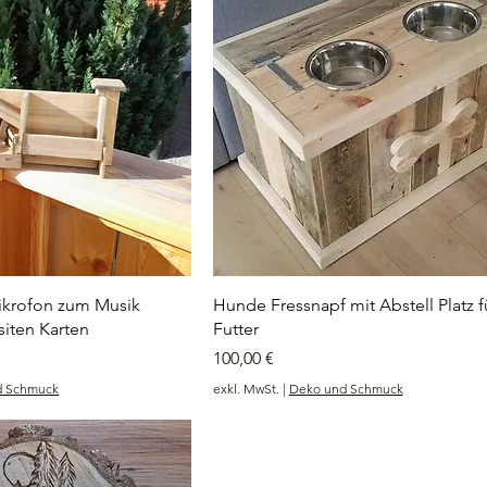
ikrofon zum Musik
Hunde Fressnapf mit Abstell Platz f
iten Karten
Futter
Preis
100,00 €
d Schmuck
exkl. MwSt.
|
Deko und Schmuck