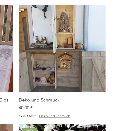
Gips
Deko und Schmuck
Preis
40,00 €
exkl. MwSt.
|
Deko und Schmuck
3456