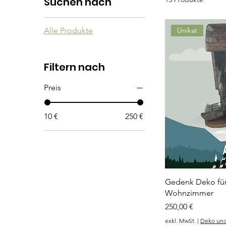
Suchen nach
Alle Produkte
Unikat
Filtern nach
Preis
10 €
250 €
Gedenk Deko für
Wohnzimmer
Preis
250,00 €
exkl. MwSt.
|
Deko un