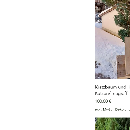
Kratzbaum und li
Katzen/Triagraffi
Preis
100,00 €
exkl. MwSt.
|
Deko un