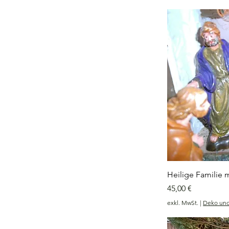
Heilige Familie 
Preis
45,00 €
exkl. MwSt.
|
Deko un