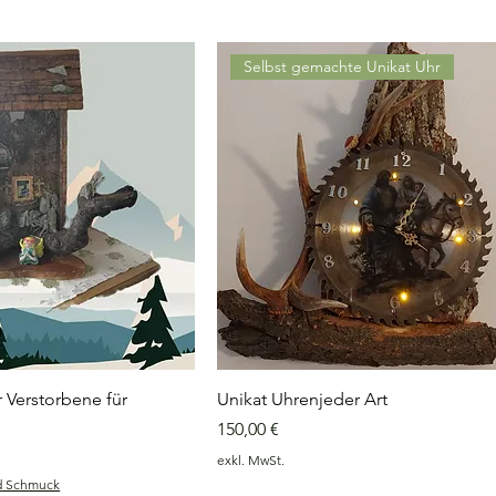
Selbst gemachte Unikat Uhr
 Verstorbene für
Unikat Uhrenjeder Art
Preis
150,00 €
exkl. MwSt.
d Schmuck